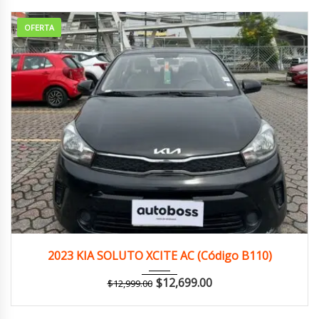
OFERTA
2023
Manua...
121,000 km
2023 KIA SOLUTO XCITE AC (Código B110)
$
12,699.00
$
12,999.00