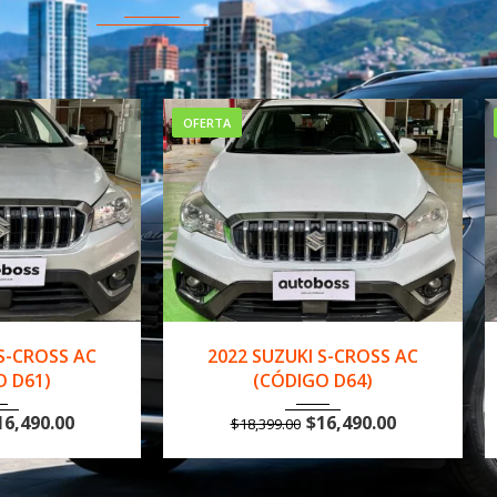
OFERTA
..
144,000 km
2022
Manua...
141,000 km
 S-CROSS AC
2022 CHEVROLET GROOVE
O D64)
LTZ AC (CÓDIGO D57)
16,490.00
$
14,999.00
$
16,999.00