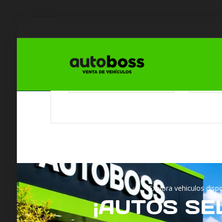
Seleccionar Año
Selecciona
--Seleccionar--
--Selecci
Explora vehiculos dis
¡AUTOS SE