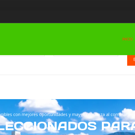
Pre
r Marca
Seleccionar Modelo
INICIO
onar--
--Seleccionar--
ponibles con mejores oportunidades y mayor confianza al comprar
LECCIONADOS PARA