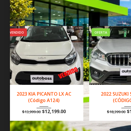
OFERTA
OFERTA
2022
Manua...
141,000 km
2022
Manua.
2022 SUZUKI S-CROSS AC
2022 SUZUKI
(CÓDIGO D61)
(CÓDIG
$
16,490.00
$
$
18,399.00
$
18,399.00