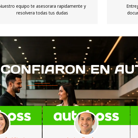
Nuestro equipo te asesorara rapidamente y
Entre
resolvera todas tus dudas
docum
 CONFIARON EN A