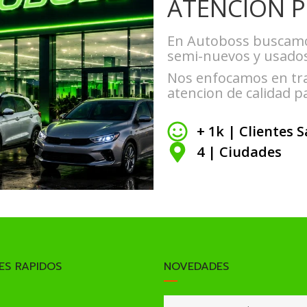
ATENCION P
En Autoboss buscamos
semi-nuevos y usados
Nos enfocamos en tra
atencion de calidad 
+ 1k | Clientes 
4 | Ciudades
ES RAPIDOS
NOVEDADES