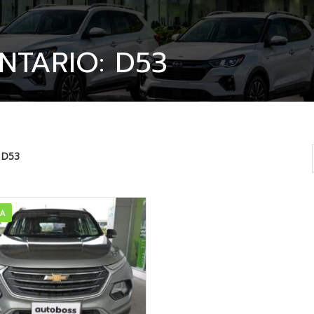
NTARIO: D53
D53
TA