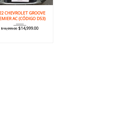
2022
Manua...
22 CHEVROLET GROOVE
EMIER AC (CÓDIGO D53)
150,000 km
$
14,999.00
$
16,999.00