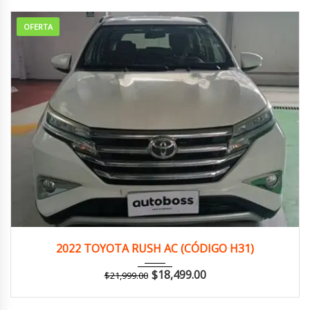
OFERTA
2022
Autom...
155,000 km
2022 TOYOTA RUSH AC (CÓDIGO H31)
$
18,499.00
$
21,999.00