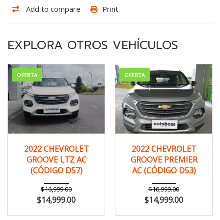
Add to compare
Print
EXPLORA OTROS VEHÍCULOS
OFERTA
OFERTA
2022
Manua...
2022
Manua...
2022 CHEVROLET
2022 CHEVROLET
141,000 km
150,000 km
GROOVE LTZ AC
GROOVE PREMIER
(CÓDIGO D57)
AC (CÓDIGO D53)
$
16,999.00
$
16,999.00
$
14,999.00
$
14,999.00