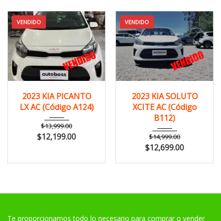
VENDIDO
VENDIDO
2023
Manua...
2023
Manua...
2023 KIA PICANTO
2023 KIA SOLUTO
125,000 km
120,000 km
LX AC (Código A124)
XCITE AC (Código
B112)
$
13,999.00
$
12,199.00
$
14,999.00
$
12,699.00
Te proporcionamos todo lo necesario para comprar o vender