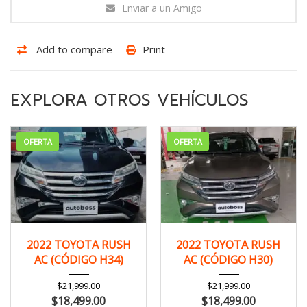
Enviar a un Amigo
Add to compare
Print
EXPLORA OTROS VEHÍCULOS
OFERTA
OFERTA
2022
Autom...
2022
Autom...
2022 TOYOTA RUSH
2022 TOYOTA RUSH
149,000 km
149,000 km
AC (CÓDIGO H34)
AC (CÓDIGO H30)
$
21,999.00
$
21,999.00
$
18,499.00
$
18,499.00