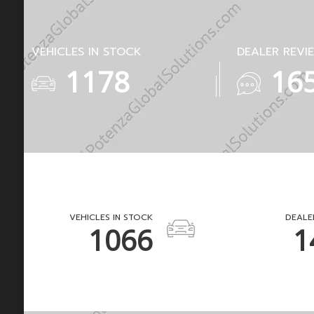
VEHICLES IN STOCK
DEALER REVI
1602
22
VEHICLES IN STOCK
DEALE
1480
2