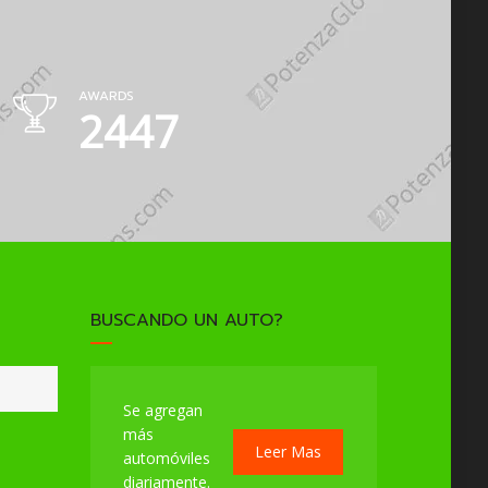
AWARDS
3467
BUSCANDO UN AUTO?
Se agregan
más
Leer Mas
automóviles
diariamente.