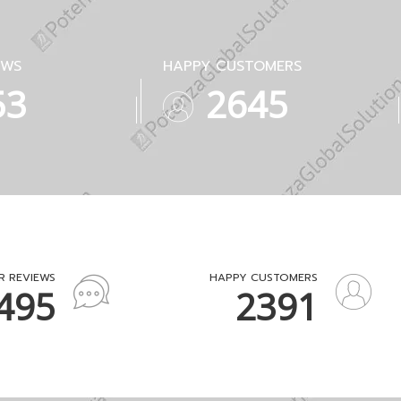
EWS
HAPPY CUSTOMERS
48
3597
R REVIEWS
HAPPY CUSTOMERS
077
3322