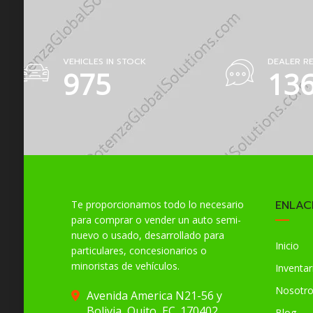
VEHICLES IN STOCK
DEALER R
1380
19
ENLAC
Te proporcionamos todo lo necesario
para comprar o vender un auto semi-
nuevo o usado, desarrollado para
Inicio
particulares, concesionarios o
minoristas de vehículos.
Inventar
Nosotr
Avenida America N21-56 y
Bolivia, Quito, EC. 170402
Blog