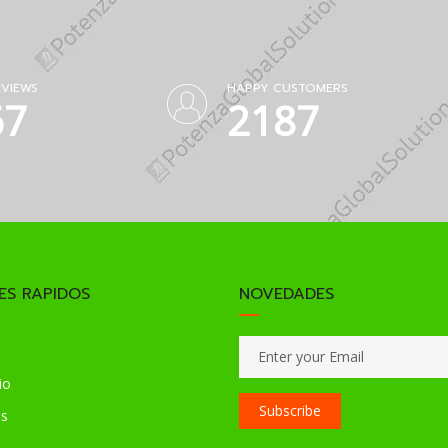
EVIEWS
HAPPY CUSTOMERS
37
3098
ES RAPIDOS
NOVEDADES
io
Subscribe
os