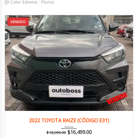
Color Exterior :
Plomo
VENDIDO
2022
Manua...
113,000 km
2022 TOYOTA RAIZE (CÓDIGO E31)
$
16,499.00
$
18,099.00