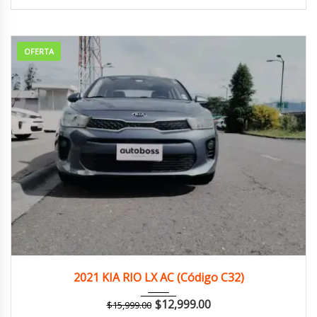
OFERTA
2021
Autom...
136,000 km
2021 KIA RIO LX AC (Código C32)
$
12,999.00
$
15,999.00