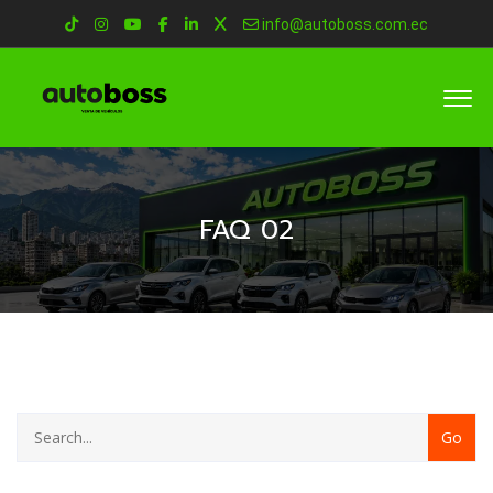
info@autoboss.com.ec
FAQ 02
CATEGORY
WITH
DROPDOWN