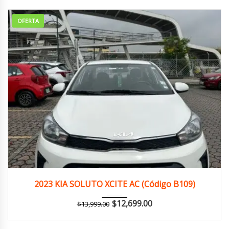
OFERTA
2023
Manua...
125,000 km
2023 KIA SOLUTO XCITE AC (Código B109)
$
12,699.00
$
13,999.00