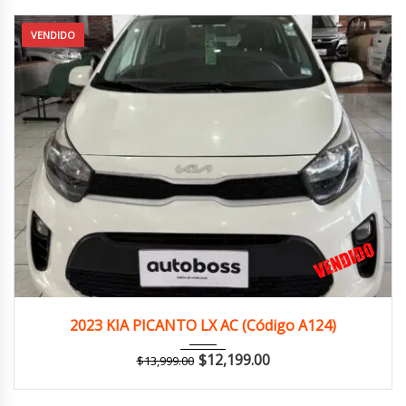
VENDIDO
2023
Manua...
125,000 km
2023 KIA PICANTO LX AC (Código A124)
$
12,199.00
$
13,999.00