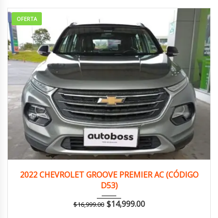
OFERTA
2022
Manua...
150,000 km
2022 CHEVROLET GROOVE PREMIER AC (CÓDIGO
D53)
$
14,999.00
$
16,999.00