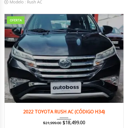
Modelo :
Rush AC
OFERTA
2022
Autom...
149,000 km
2022 TOYOTA RUSH AC (CÓDIGO H34)
$
18,499.00
$
21,999.00