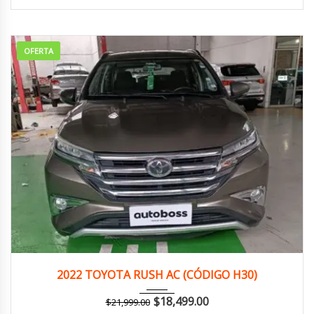
OFERTA
2022
Autom...
149,000 km
2022 TOYOTA RUSH AC (CÓDIGO H30)
$
18,499.00
$
21,999.00