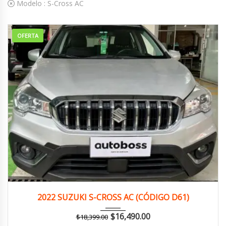
Modelo :
S-Cross AC
OFERTA
2022
Manua...
141,000 km
2022 SUZUKI S-CROSS AC (CÓDIGO D61)
$
16,490.00
$
18,399.00