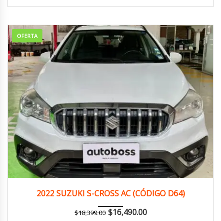
OFERTA
2022
Manua...
144,000 km
2022 SUZUKI S-CROSS AC (CÓDIGO D64)
$
16,490.00
$
18,399.00