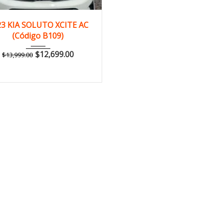
2023
Manua...
23 KIA SOLUTO XCITE AC
(Código B109)
125,000 km
$
12,699.00
$
13,999.00