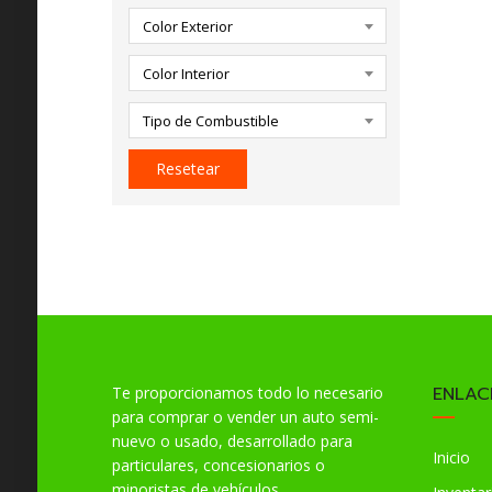
Color Exterior
Color Interior
Tipo de Combustible
Resetear
ENLAC
Te proporcionamos todo lo necesario
para comprar o vender un auto semi-
nuevo o usado, desarrollado para
Inicio
particulares, concesionarios o
minoristas de vehículos.