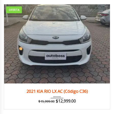
OFERTA
2021
Autom...
158,000 km
2021 KIA RIO LX AC (Código C36)
$
12,999.00
$
15,999.00