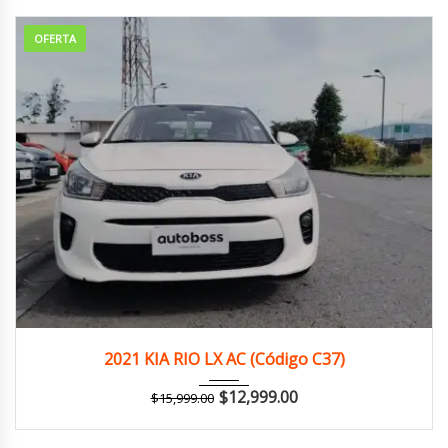
OFERTA
2021
Autom...
131,000 km
2021 KIA RIO LX AC (Código C37)
$
12,999.00
$
15,999.00