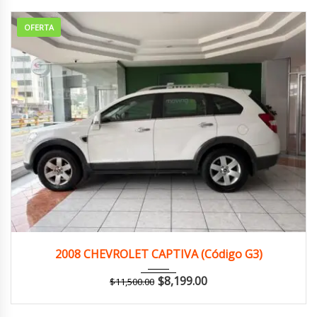
OFERTA
2008
Autom...
149,000 km
2008 CHEVROLET CAPTIVA (Código G3)
$
8,199.00
$
11,500.00