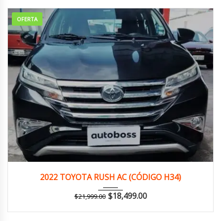
OFERTA
2022
Autom...
149,000 km
2022 TOYOTA RUSH AC (CÓDIGO H34)
$
18,499.00
$
21,999.00