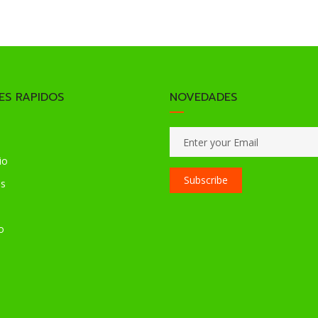
ES RAPIDOS
NOVEDADES
io
Subscribe
os
o