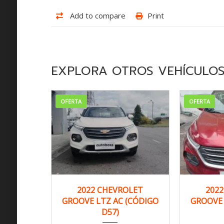
Add to compare
Print
EXPLORA OTROS VEHÍCULO
OFERTA
OFERTA
2022
Manua...
20
2022 CHEVROLET
202
GROOVE LTZ AC (CÓDIGO
GROOVE 
141,000 km
D57)