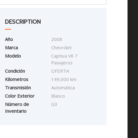
DESCRIPTION
Año
2008
Marca
Chevrolet
Modelo
Captiva V6 7
Pasajeros
Condición
OFERTA
Kilometros
149,000 km
Transmisión
Automática
Color Exterior
Blanco
Número de
G3
Inventario