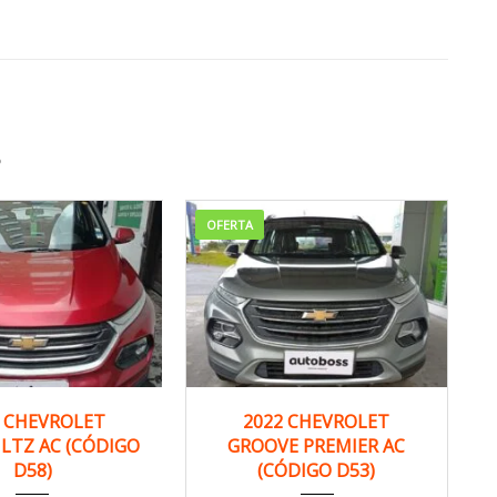
S
OFERTA
22
Manua...
2022
Manua...
2 CHEVROLET
2022 CHEVROLET
LTZ AC (CÓDIGO
GROOVE PREMIER AC
132,000 km
150,000 km
D58)
(CÓDIGO D53)