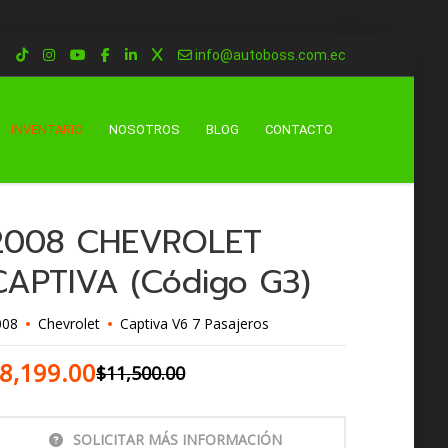
info@autoboss.com.ec
INVENTARIO
NOSOTROS
BLOG
CONTACTO
2008 CHEVROLET
CAPTIVA (Código G3)
008
Chevrolet
Captiva V6 7 Pasajeros
8,199.00
$
11,500.00
SOLICITAR MÁS INFORMACIÓN