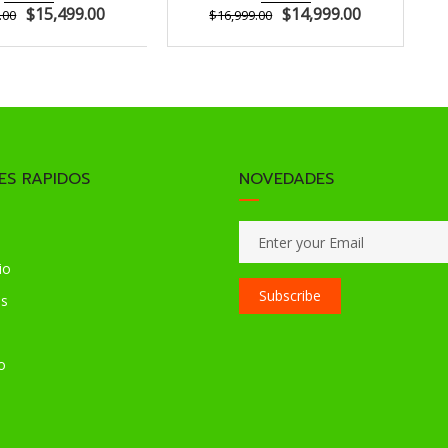
$
15,499.00
$
14,999.00
.00
$
16,999.00
ES RAPIDOS
NOVEDADES
io
Subscribe
os
o