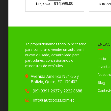
$
14,999.00
$
16,999.00
$
16,999
ENLAC
Te proporcionamos todo lo necesario
para comprar o vender un auto semi-
nuevo o usado, desarrollado para
Inicio
particulares, concesionarios o
minoristas de vehículos.
Inventar
Nosotr
Avenida America N21-56 y
Bolivia, Quito, EC. 170402
Blog
Contact
(09) 9391 2637 y 2222 8688
info@autoboss.com.ec