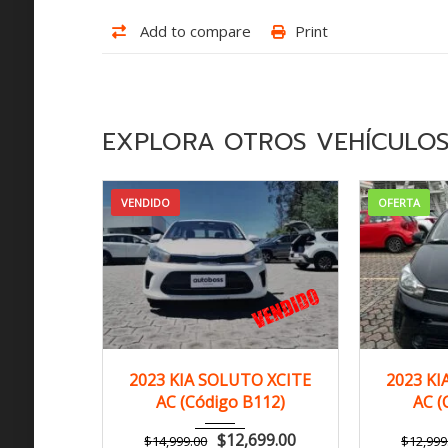
Add to compare
Print
EXPLORA OTROS VEHÍCULO
VENDIDO
OFERTA
2023
Manua...
20
2023 KIA SOLUTO XCITE
2023 KI
AC (Código B112)
AC (
120,000 km
$
12,699.00
$
14,999.00
$
12,999