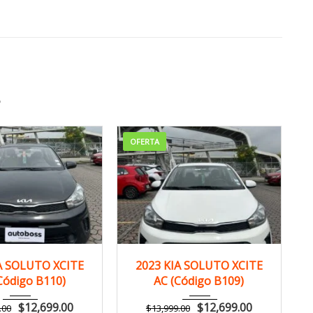
S
OFERTA
23
Manua...
2023
Manua...
A SOLUTO XCITE
2023 KIA SOLUTO XCITE
Código B110)
AC (Código B109)
121,000 km
125,000 km
$
12,699.00
$
12,699.00
.00
$
13,999.00