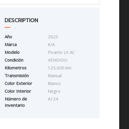
DESCRIPTION
Año
2023
Marca
KIA
Modelo
Picanto LX AC
Condición
VENDIDO
Kilometros
125,000 km
Transmisión
Manual
Color Exterior
Blanco
Color Interior
Negro
Número de
A124
Inventario