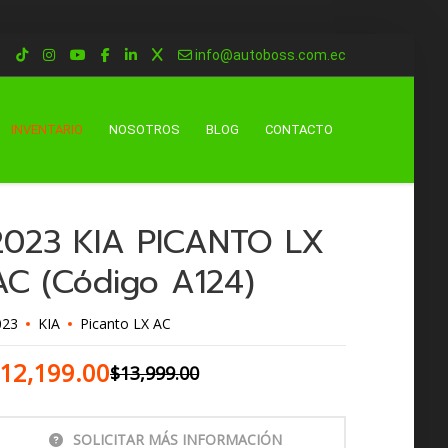
info@autoboss.com.ec
INVENTARIO
NOSOTROS
BLOG
CONTACTO
2023 KIA PICANTO LX
AC (Código A124)
023
KIA
Picanto LX AC
12,199.00
$
13,999.00
SOLICITAR MÁS INFORMACIÓN