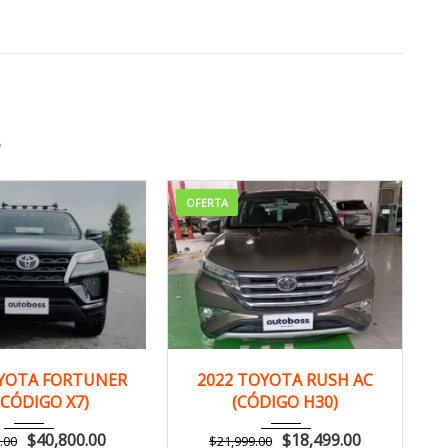
S
OFERTA
22
Autom...
2022
Autom...
YOTA FORTUNER
2022 TOYOTA RUSH AC
(CÓDIGO X7)
(CÓDIGO H30)
169,000 km
149,000 km
$
40,800.00
$
18,499.00
.00
$
21,999.00