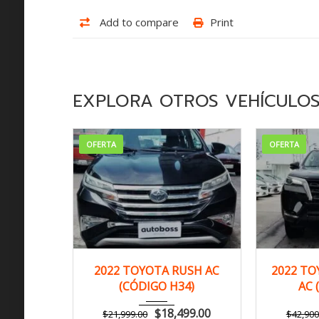
Add to compare
Print
EXPLORA OTROS VEHÍCULO
OFERTA
OFERTA
2022
Autom...
20
2022 TOYOTA RUSH AC
2022 TO
(CÓDIGO H34)
AC 
149,000 km
$
18,499.00
$
21,999.00
$
42,900