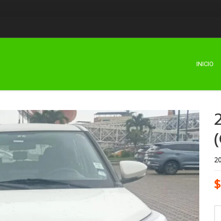
INICIO
2
$