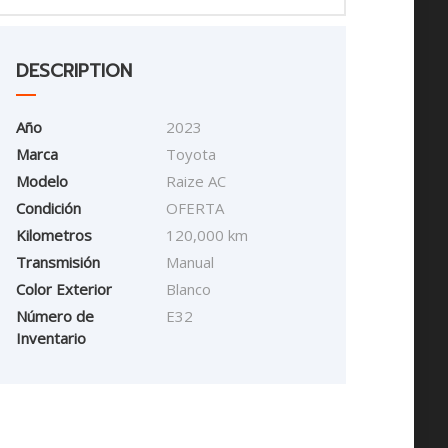
DESCRIPTION
Año
2023
Marca
Toyota
Modelo
Raize AC
Condición
OFERTA
Kilometros
120,000 km
Transmisión
Manual
Color Exterior
Blanco
Número de
E32
Inventario