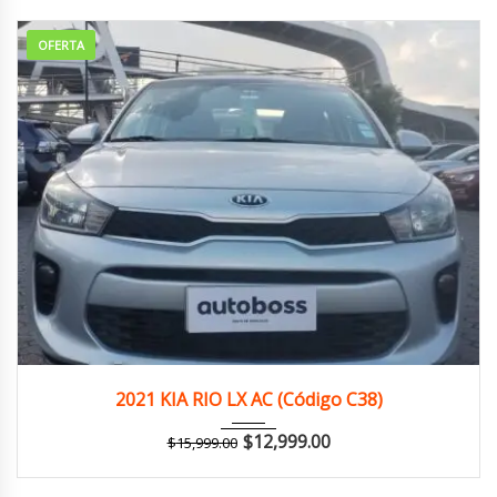
OFERTA
2021
Autom...
132,000 km
2021 KIA RIO LX AC (Código C38)
$
12,999.00
$
15,999.00