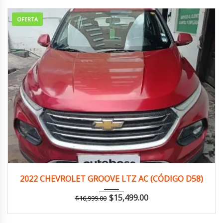
OFERTA
2022
Manua...
132,000 km
2022 CHEVROLET GROOVE LTZ AC (CÓDIGO D58)
$
15,499.00
$
16,999.00