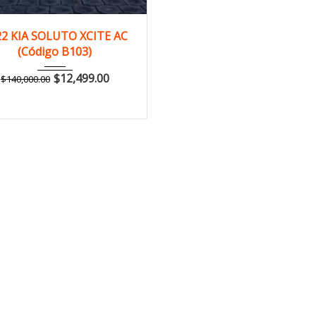
2022
Manua...
22 KIA SOLUTO XCITE AC
(Código B103)
126,000 km
$
12,499.00
$
140,000.00