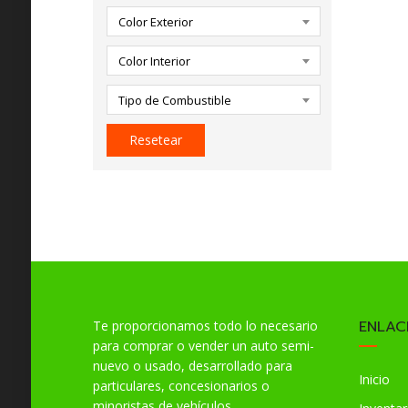
Color Exterior
Color Interior
Tipo de Combustible
Resetear
ENLAC
Te proporcionamos todo lo necesario
para comprar o vender un auto semi-
nuevo o usado, desarrollado para
Inicio
particulares, concesionarios o
minoristas de vehículos.