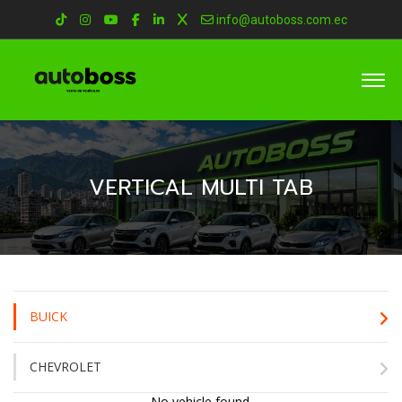
info@autoboss.com.ec
VERTICAL MULTI TAB
BUICK
CHEVROLET
No vehicle found.