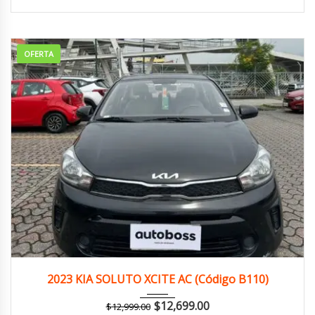
OFERTA
2023
Manua...
121,000 km
2023 KIA SOLUTO XCITE AC (Código B110)
$
12,699.00
$
12,999.00