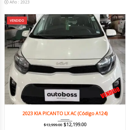
Año :
2023
VENDIDO
2023
Manua...
125,000 km
2023 KIA PICANTO LX AC (Código A124)
$
12,199.00
$
13,999.00