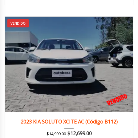
VENDIDO
2023
Manua...
120,000 km
2023 KIA SOLUTO XCITE AC (Código B112)
$
12,699.00
$
14,999.00