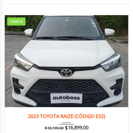
OFERTA
2023
Manua...
120,000 km
2023 TOYOTA RAIZE (CÓDIGO E32)
$
16,899.00
$
18,199.00