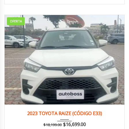
OFERTA
2023
Manua...
120,000 km
2023 TOYOTA RAIZE (CÓDIGO E33)
$
16,699.00
$
18,199.00