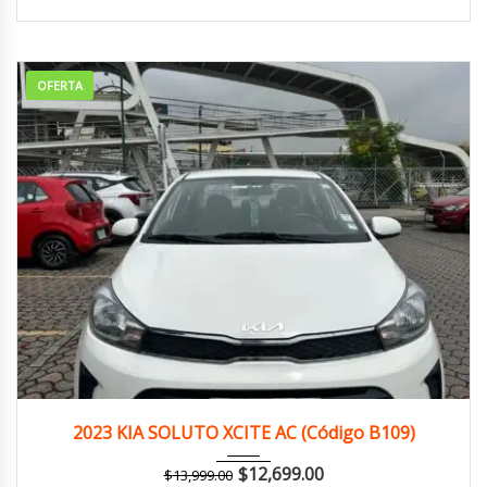
OFERTA
2023
Manua...
125,000 km
2023 KIA SOLUTO XCITE AC (Código B109)
$
12,699.00
$
13,999.00