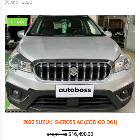
Año :
2022
OFERTA
2022
Manua...
141,000 km
2022 SUZUKI S-CROSS AC (CÓDIGO D61)
$
16,490.00
$
18,399.00