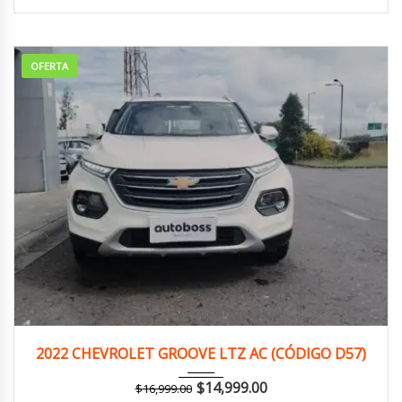
OFERTA
2022
Manua...
141,000 km
2022 CHEVROLET GROOVE LTZ AC (CÓDIGO D57)
$
14,999.00
$
16,999.00