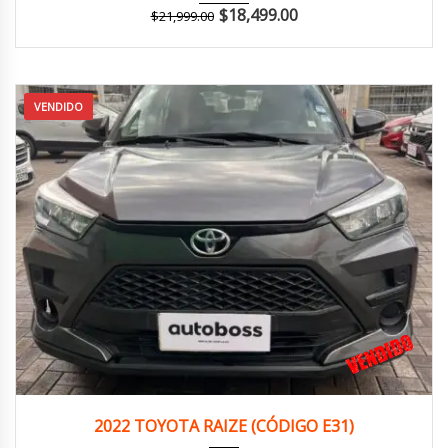
$
18,499.00
$
21,999.00
VENDIDO
2022
Manua...
113,000 km
2022 TOYOTA RAIZE (CÓDIGO E31)