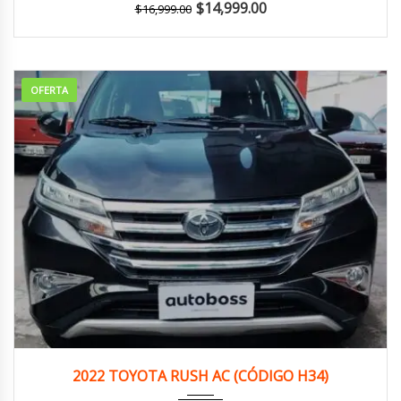
$
14,999.00
$
16,999.00
OFERTA
2022
Autom...
149,000 km
2022 TOYOTA RUSH AC (CÓDIGO H34)