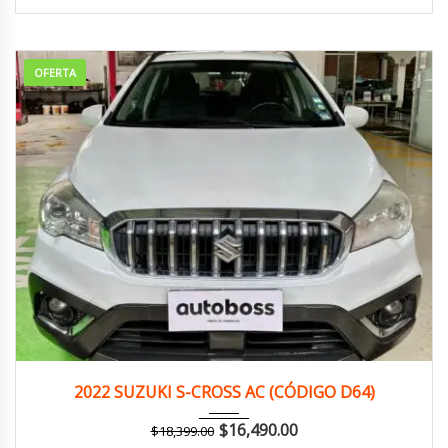
OFERTA
2022
Manua...
144,000 km
2022 SUZUKI S-CROSS AC (CÓDIGO D64)
$
16,490.00
$
18,399.00